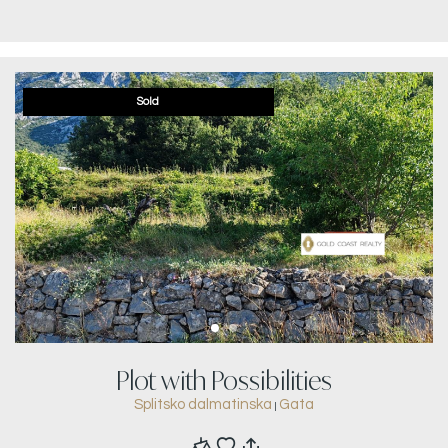
Sold
Plot with Possibilities
Splitsko dalmatinska
Gata
|