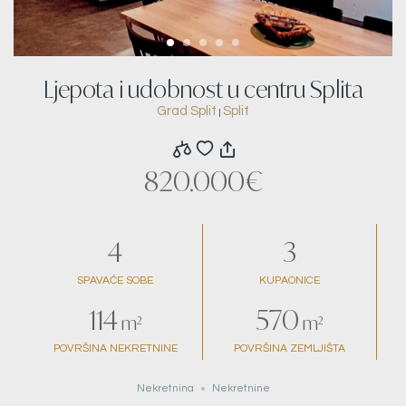
Ljepota i udobnost u centru Splita
Grad Split
Split
|
820.000€
4
3
SPAVAĆE SOBE
KUPAONICE
114
570
m²
m²
POVRŠINA NEKRETNINE
POVRŠINA ZEMLJIŠTA
Nekretnina
Nekretnine