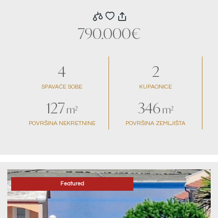
pogledom na more
790.000€
4
2
SPAVAĆE SOBE
KUPAONICE
127
346
m²
m²
POVRŠINA NEKRETNINE
POVRŠINA ZEMLJIŠTA
Featured