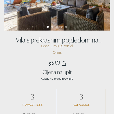
Vila s prekrasnim pogledom na
Grad Omiš
Stanići
|
more
Omis
Cijena na upit
Kupac ne plaća proviziju
3
3
SPAVAĆE SOBE
KUPAONICE