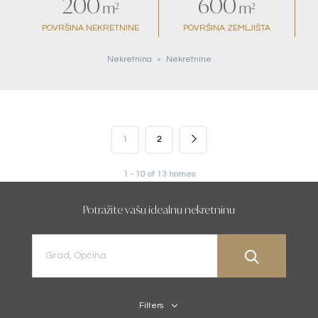
200
600
m²
m²
POVRŠINA NEKRETNINE
POVRŠINA ZEMLJIŠTA
Nekretnina
Nekretnine
1
2
1 - 10 of 13 homes
Potražite vašu idealnu nekretninu
Filters