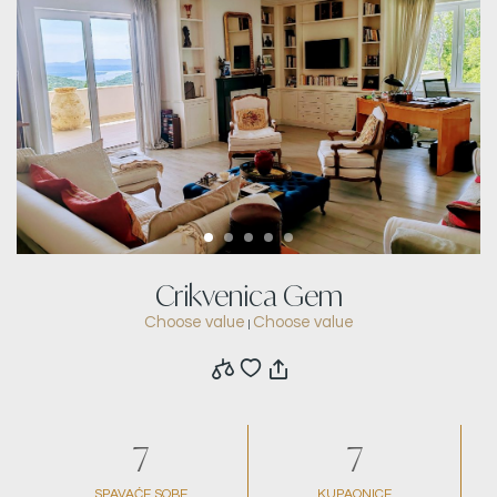
Crikvenica Gem
Choose value
Choose value
|
7
7
SPAVAĆE SOBE
KUPAONICE