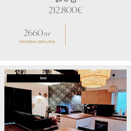
212.800€
2660
m²
POVRŠINA ZEMLJIŠTA
Sold