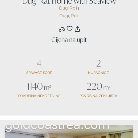
Dugi Rat Home with Seaview
Dugi Rat
|
Dugi, Rat
Cijena na upit
4
2
SPAVAĆE SOBE
KUPAONICE
1140
220
m²
m²
POVRŠINA NEKRETNINE
POVRŠINA ZEMLJIŠTA