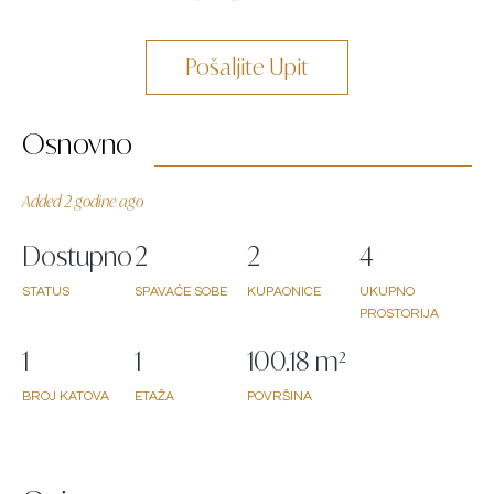
Pošaljite Upit
Osnovno
Added 2 godine ago
Dostupno
2
2
4
STATUS
SPAVAĆE SOBE
KUPAONICE
UKUPNO
PROSTORIJA
1
1
100.18 m²
BROJ KATOVA
ETAŽA
POVRŠINA