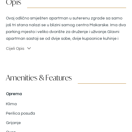
Opis
Ovaj odlično smješten apartman u suterenu zgrade sa samo
još tri stana nalazi se u blizini samog centra Makarske. Ima dva
parking mjesta i veliko dvorište za druženje i uživanje.Glavni
apartman sastoji se od dvije sobe, dvije kupaonice kuhinje i
dnevne sobe. Dodatni apartman smješten je odmah uz glavni i
Cijeli Opis
zajednička kvadratura im je 100,18m2.
Amenities & Features
Oprema
Klima
Perilica posuđa
Grijanje