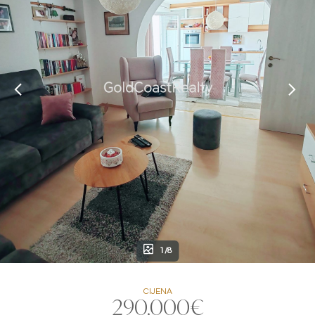
1/8
CIJENA
290.000€