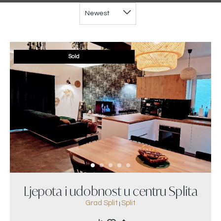
Sold
Ljepota i udobnost u centru Splita
Grad Split
Split
|