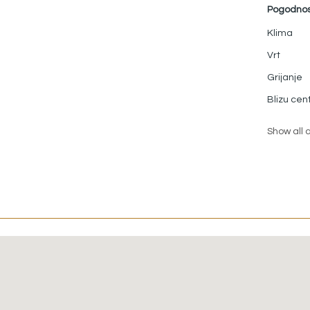
Pogodnos
e vodi u
l za
Klima
lje
Vrt
bu s
Grijanje
aće sobe
Blizu cen
Show all 