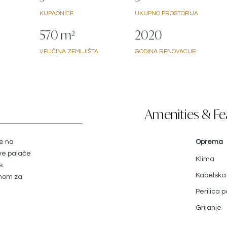
KUPAONICE
UKUPNO PROSTORIJA
570 m²
2020
VELIČINA ZEMLJIŠTA
GODINA RENOVACIJE
Amenities & Fe
e na
Oprema
ove palače
Klima
s
Kabelska
inom za
kameni
Perilica 
je, stol
Grijanje
ži kao
različite