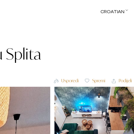
CROATIAN
 Splita
Usporedi
Spremi
Podijeli