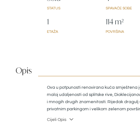
STATUS
SPAVAĆE SOBE
1
114 m²
ETAŽA
POVRŠINA
Opis
Ova u potpunosti renovirana kuća smještena j
maloj udaljenosti od splitske rive, Dioklecijan
i mnogih drugih znamenitosti. Rijedak dragulj 
privatnim parkingom i velikom zelenom površ
uživanje. Vrtni prostor uključuje tradicionalni 
Cijeli Opis
roštilj i kamenicu, granituru za sjedenje i uživan
za 8 osoba te malenu kućicu koja trenutno slu
ostava, ali budućnosti se može prenamijeniti u 