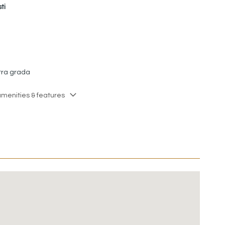
ti
tra grada
amenities & features