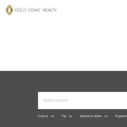
Cijena
Tip
Spavaće sobe
Kupaon