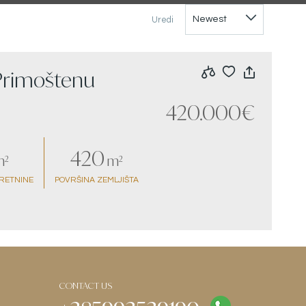
Uredi
 Primoštenu
420.000€
420
²
m²
RETNINE
POVRŠINA ZEMLJIŠTA
CONTACT US