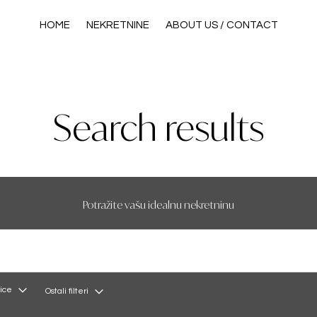
HOME
NEKRETNINE
ABOUT US / CONTACT
Search results
Potražite vašu idealnu nekretninu
ice
Ostali filteri