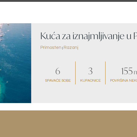
Kuća za iznajmljivanje u
Primosten
Razanj
|
6
3
155
m
SPAVAĆE SOBE
KUPAONICE
POVRŠINA NEK