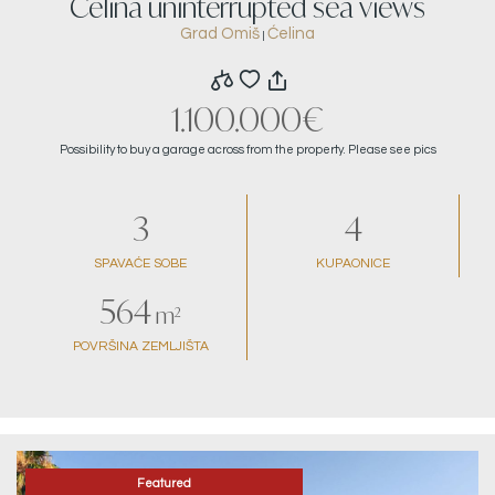
Čelina uninterrupted sea views
Grad Omiš
Ćelina
|
1.100.000€
Possibility to buy a garage across from the property. Please see pics
3
4
SPAVAĆE SOBE
KUPAONICE
564
m²
POVRŠINA ZEMLJIŠTA
Featured