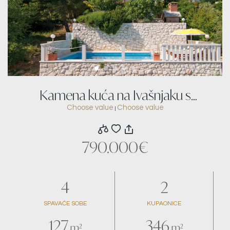
Kamena kuća na Ivašnjaku s
Choose value
Choose value
|
pogledom na more
790.000€
4
2
SPAVAĆE SOBE
KUPAONICE
127
346
m²
m²