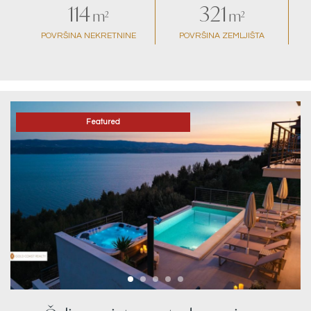
114
321
m²
m²
POVRŠINA NEKRETNINE
POVRŠINA ZEMLJIŠTA
Featured