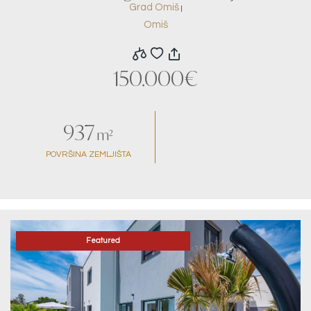
Grad Omiš
|
prodaju
Omiš
150.000€
937
m²
POVRŠINA ZEMLJIŠTA
Featured