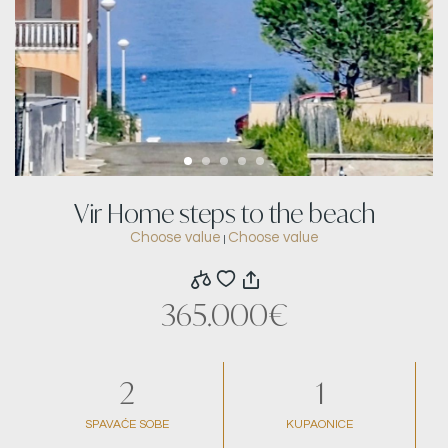
Vir Home steps to the beach
Choose value
Choose value
|
365.000€
2
1
SPAVAĆE SOBE
KUPAONICE