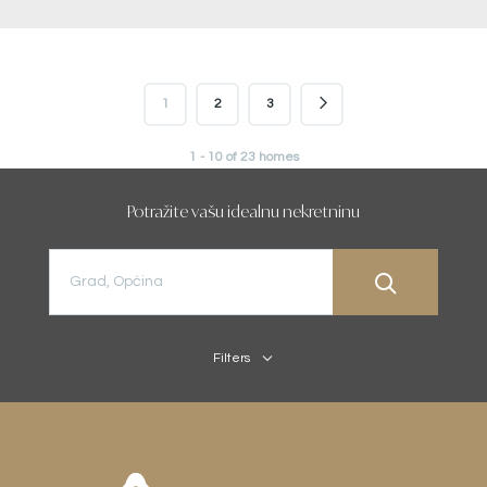
1
2
3
1 - 10 of 23 homes
Potražite vašu idealnu nekretninu
Filters