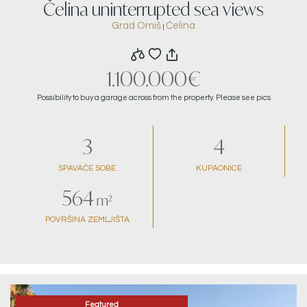
Čelina uninterrupted sea views
Grad Omiš
Ćelina
|
1.100.000€
Possibility to buy a garage across from the property. Please see pics
3
4
SPAVAĆE SOBE
KUPAONICE
564
m²
POVRŠINA ZEMLJIŠTA
Featured