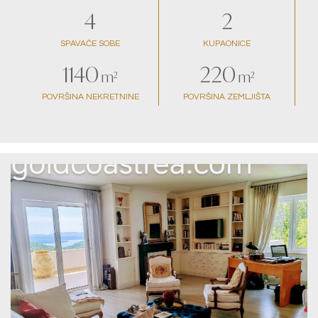
4
2
SPAVAĆE SOBE
KUPAONICE
1140
220
m²
m²
POVRŠINA NEKRETNINE
POVRŠINA ZEMLJIŠTA