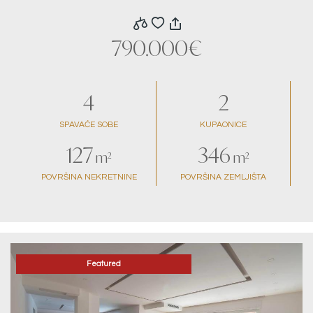
pogledom na more
790.000€
4
2
SPAVAĆE SOBE
KUPAONICE
127
346
m²
m²
POVRŠINA NEKRETNINE
POVRŠINA ZEMLJIŠTA
Featured