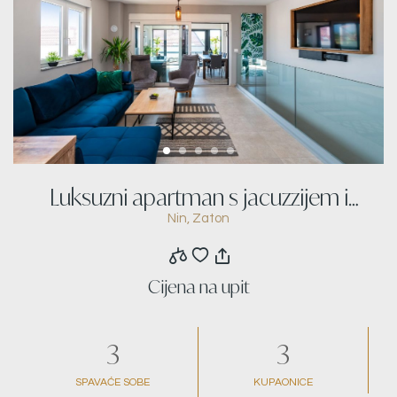
Luksuzni apartman s jacuzzijem i
Nin, Zaton
pogledom na more
Cijena na upit
3
3
SPAVAĆE SOBE
KUPAONICE