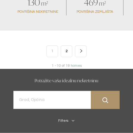
130
469
m²
m²
POVRŠINA NEKRETNINE
POVRŠINA ZEMLJIŠTA
1
2
1 - 10 of 19 homes
Potražite vašu idealnu nekretninu
Filters