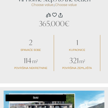
Choose value
Choose value
|
365.000€
2
1
SPAVAĆE SOBE
KUPAONICE
114
321
m²
m²
POVRŠINA NEKRETNINE
POVRŠINA ZEMLJIŠTA
Sold