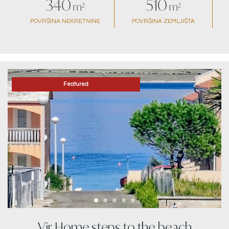
340
510
m²
m²
POVRŠINA NEKRETNINE
POVRŠINA ZEMLJIŠTA
Featured
Vir Home steps to the beach