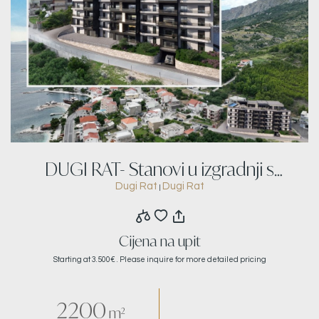
DUGI RAT- Stanovi u izgradnji s
Dugi Rat
Dugi Rat
|
pogledom na more
Cijena na upit
Starting at 3.500€ . Please inquire for more detailed pricing
2200
m²