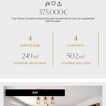
375.000€
The home includes vehicles for sale as well which can be negotiated
with the sale
4
4
SPAVAĆE SOBE
KUPAONICE
249
502
m²
m²
POVRŠINA NEKRETNINE
POVRŠINA ZEMLJIŠTA
Sold