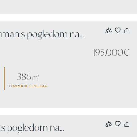
artman s pogledom na
195.000€
386
m²
POVRŠINA ZEMLJIŠTA
i s pogledom na