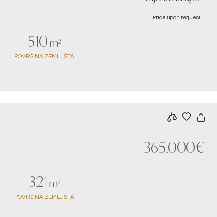
Price upon request
510
m²
POVRŠINA ZEMLJIŠTA
365.000€
321
m²
POVRŠINA ZEMLJIŠTA