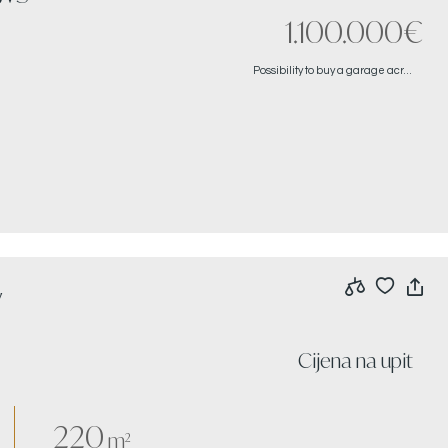
1.100.000€
Possibility to buy a garage across from the property. Please see pics
w
Cijena na upit
220
m²