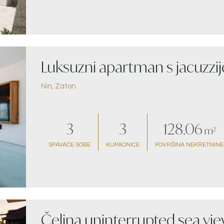
Luksuzni apartman s jacuzzi
Nin, Zaton
more
3
3
128.06
m²
SPAVAĆE SOBE
KUPAONICE
POVRŠINA NEKRETNINE
Čelina uninterrupted sea vi