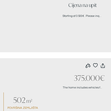
Cijena na upit
Starting at 3.500€ . Please inquire for more detailed pricing
375.000€
The home includes vehicles for sale as well which can be negotiated with the sale
502
m²
POVRŠINA ZEMLJIŠTA