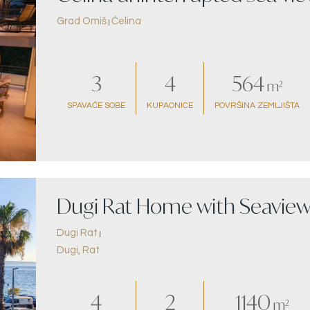
Grad Omiš
Ćelina
|
3
4
564
m²
SPAVAĆE SOBE
KUPAONICE
POVRŠINA ZEMLJIŠTA
Dugi Rat Home with Seavie
Dugi Rat
|
Dugi, Rat
4
2
1140
m²