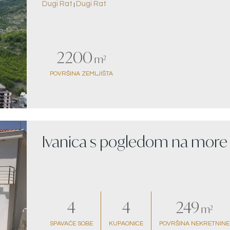
Dugi Rat
Dugi Rat
more
|
2200
m²
POVRŠINA ZEMLJIŠTA
Ivanica s pogledom na more
4
4
249
m²
SPAVAĆE SOBE
KUPAONICE
POVRŠINA NEKRETNINE