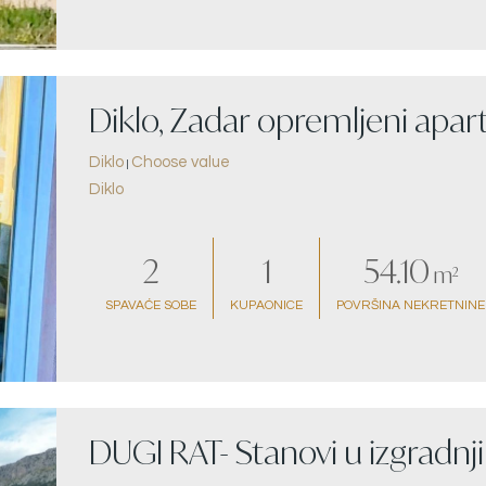
Diklo, Zadar opremljeni ap
Diklo
Choose value
more
|
Diklo
2
1
54.10
m²
SPAVAĆE SOBE
KUPAONICE
POVRŠINA NEKRETNINE
DUGI RAT- Stanovi u izgradnj