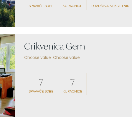
SPAVAĆE SOBE
KUPAONICE
POVRŠINA NEKRETNINE
Crikvenica Gem
Choose value
Choose value
|
7
7
SPAVAĆE SOBE
KUPAONICE