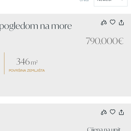
s pogledom na more
790.000€
346
m²
POVRŠINA ZEMLJIŠTA
Cijena na upit