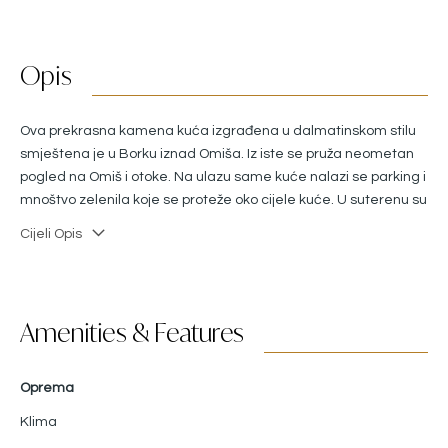
Opis
Ova prekrasna kamena kuća izgrađena u dalmatinskom stilu
smještena je u Borku iznad Omiša. Iz iste se pruža neometan
pogled na Omiš i otoke. Na ulazu same kuće nalazi se parking i
mnoštvo zelenila koje se proteže oko cijele kuće. U suterenu su
smještene 3 sobe s otvorenim izlazom i prekrasnim pogledom.
Cijeli Opis
Jedna soba ima vlastitu kupaonicu, dok ostale dvije dijele
jednu kupaonicu. Na prvom katu se nalaze kuhinja,
blagavaonica i dnevna soba s izlazom na terasu, te također
soba s kupaonicom. Nekoliko stepenica iznad se nalazi dječije
Amenities & Features
igralište i bazen 4*8.5m. Cijelo imanje smješteno je u mirnom
okruženju s mnoštvo zelenila i kamena.
Oprema
Klima