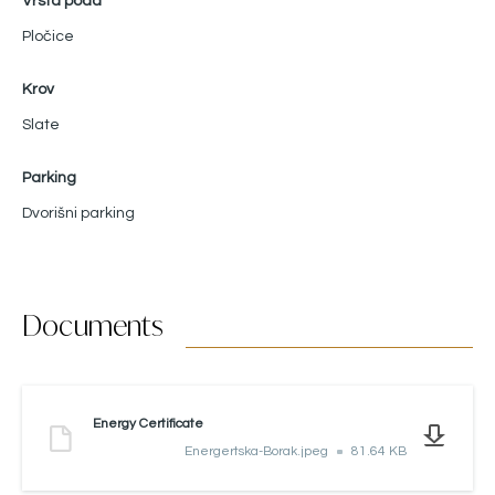
Vrsta poda
Pločice
Krov
Slate
Parking
Dvorišni parking
Documents
Energy Certificate
Energertska-Borak.jpeg
81.64 KB