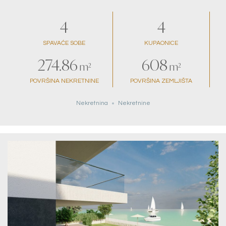
4
4
SPAVAĆE SOBE
KUPAONICE
274.86
608
m²
m²
POVRŠINA NEKRETNINE
POVRŠINA ZEMLJIŠTA
Nekretnina
Nekretnine