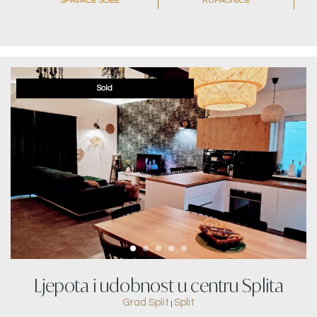
SPAVAĆE SOBE
KUPAONICE
Sold
Ljepota i udobnost u centru Splita
Grad Split
Split
|