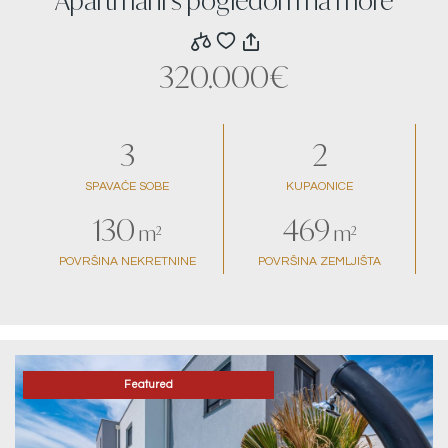
Apartmani s pogledom na more
320.000€
3
2
SPAVAĆE SOBE
KUPAONICE
130
469
m²
m²
POVRŠINA NEKRETNINE
POVRŠINA ZEMLJIŠTA
Featured