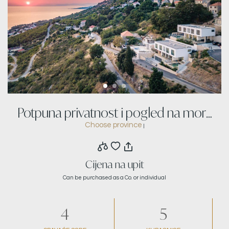
Potpuna privatnost i pogled na more
Choose province
|
u Čelini
Cijena na upit
Can be purchased as a Co. or individual
4
5