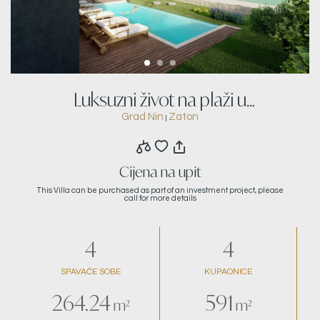
Luksuzni život na plaži u
Grad Nin
Zaton
|
novoizgrađenoj vili C
Cijena na upit
This Villa can be purchased as part of an investment project, please
call for more details
4
4
SPAVAĆE SOBE
KUPAONICE
264.24
591
m²
m²