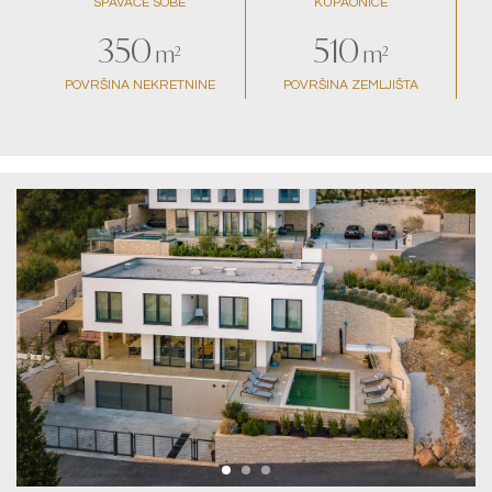
SPAVAĆE SOBE
KUPAONICE
350
510
m²
m²
POVRŠINA NEKRETNINE
POVRŠINA ZEMLJIŠTA