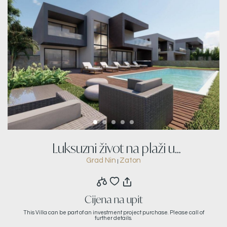
Luksuzni život na plaži u
Grad Nin
Zaton
|
novoizgrađenoj vili D
Cijena na upit
This Villa can be part of an investment project purchase. Please call of
further details.