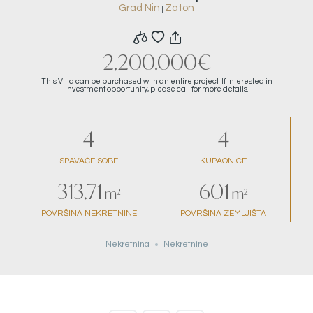
Grad Nin
Zaton
|
novoizgrađenoj vili B
2.200.000€
This Villa can be purchased with an entire project. If interested in
investment opportunity, please call for more details.
4
4
SPAVAĆE SOBE
KUPAONICE
313.71
601
m²
m²
POVRŠINA NEKRETNINE
POVRŠINA ZEMLJIŠTA
Nekretnina
Nekretnine