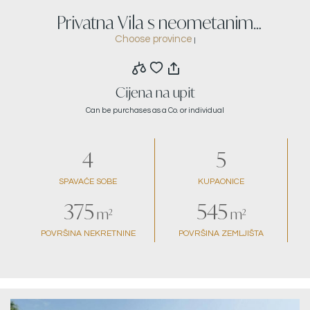
Privatna Vila s neometanim
Choose province
|
pogledom na more u Čelini
Cijena na upit
Can be purchases as a Co. or individual
4
5
SPAVAĆE SOBE
KUPAONICE
375
545
m²
m²
POVRŠINA NEKRETNINE
POVRŠINA ZEMLJIŠTA