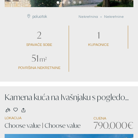
poluotok
Nekretnina
Nekretnine
2
1
SPAVAĆE SOBE
KUPAONICE
51
m²
POVRŠINA NEKRETNINE
Kamena kuća na Ivašnjaku s pogledom
na more
LOKACIJA
CIJENA
790.000€
Choose value
|
Choose value