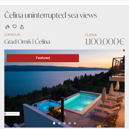
Čelina uninterrupted sea views
LOKACIJA
CIJENA
1.100.000€
Grad Omiš
|
Ćelina
Featured