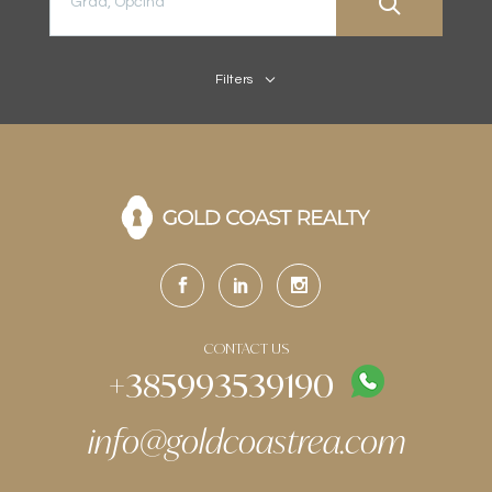
Filters
CONTACT US
+385993539190
info@goldcoastrea.com