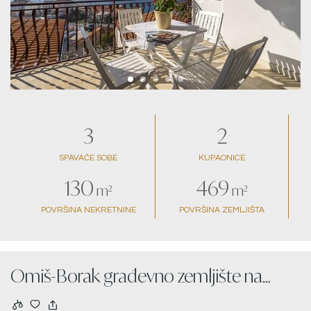
3
2
SPAVAĆE SOBE
KUPAONICE
130
469
m²
m²
POVRŠINA NEKRETNINE
POVRŠINA ZEMLJIŠTA
Omiš-Borak građevno zemljište na
prodaju