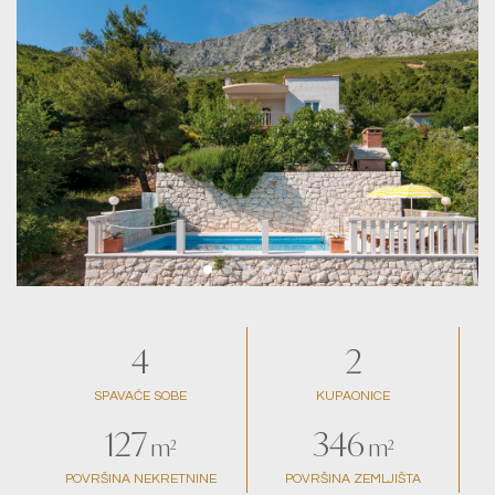
4
2
SPAVAĆE SOBE
KUPAONICE
127
346
m²
m²
POVRŠINA NEKRETNINE
POVRŠINA ZEMLJIŠTA