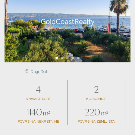
Dugi, Rat
4
2
SPAVAĆE SOBE
KUPAONICE
1140
220
m²
m²
POVRŠINA NEKRETNINE
POVRŠINA ZEMLJIŠTA