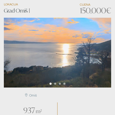
LOKACIJA
CIJENA
150.000€
Grad Omiš
|
Omiš
937
m²