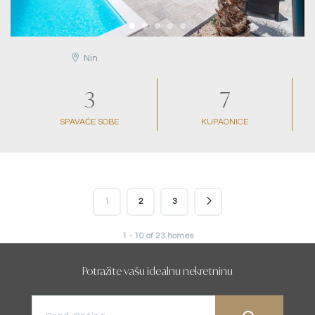
Nin
3
7
SPAVAĆE SOBE
KUPAONICE
1
2
3
1 - 10 of 23 homes
Potražite vašu idealnu nekretninu