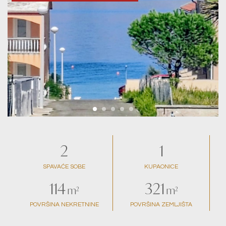
2
1
SPAVAĆE SOBE
KUPAONICE
114
321
m²
m²
POVRŠINA NEKRETNINE
POVRŠINA ZEMLJIŠTA