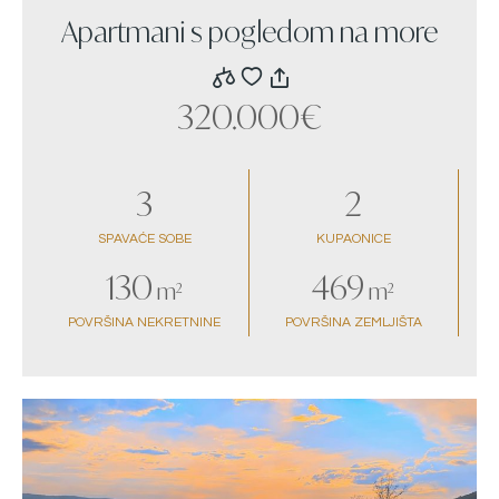
Apartmani s pogledom na more
320.000€
3
2
SPAVAĆE SOBE
KUPAONICE
130
469
m²
m²
POVRŠINA NEKRETNINE
POVRŠINA ZEMLJIŠTA