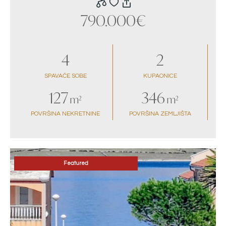
790.000€
4
2
SPAVAĆE SOBE
KUPAONICE
127
346
m²
m²
POVRŠINA NEKRETNINE
POVRŠINA ZEMLJIŠTA
Featured