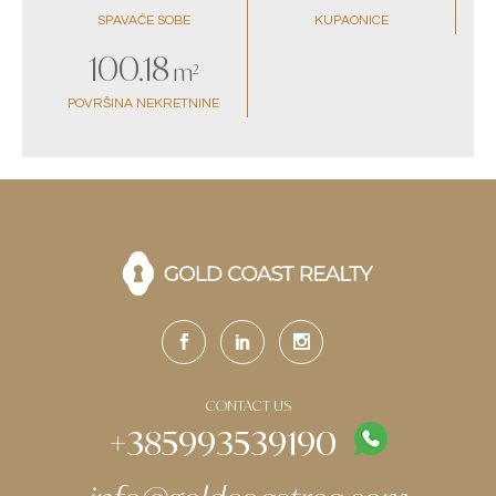
SPAVAĆE SOBE
KUPAONICE
100.18
m²
POVRŠINA NEKRETNINE
CONTACT US
+385993539190