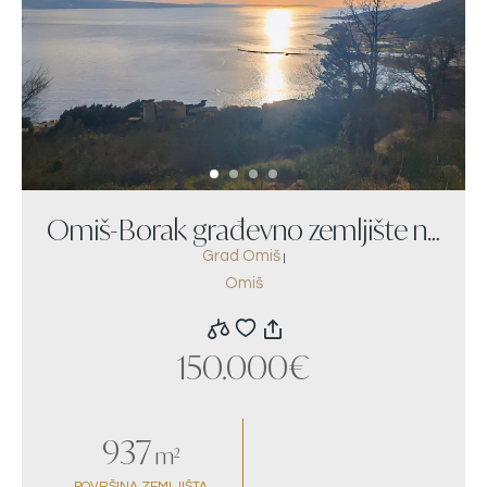
Omiš-Borak građevno zemljište na
Grad Omiš
|
prodaju
Omiš
150.000€
937
m²
POVRŠINA ZEMLJIŠTA