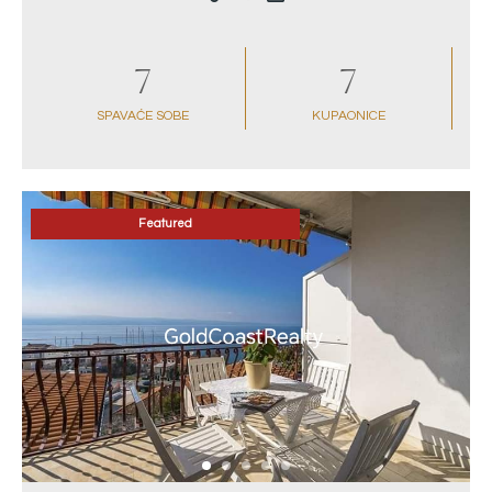
7
7
SPAVAĆE SOBE
KUPAONICE
Featured