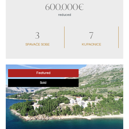
600.000€
reduced
3
7
SPAVAĆE SOBE
KUPAONICE
Featured
Sold