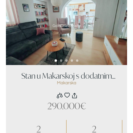
Stan u Makarskoj s dodatnim
Makarska
apartmanom
290.000€
2
2