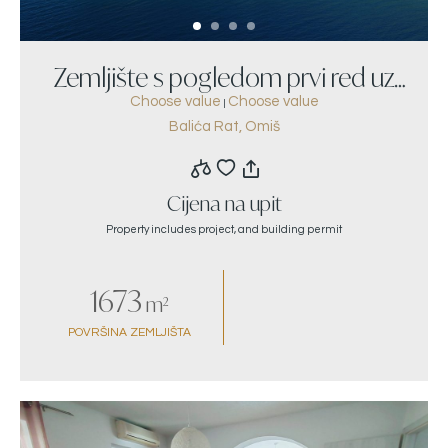
Zemljište s pogledom prvi red uz
Choose value
Choose value
|
more na Balića Ratu
Balića Rat, Omiš
Cijena na upit
Property includes project, and building permit
1673
m²
POVRŠINA ZEMLJIŠTA