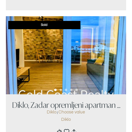
Sold
Diklo, Zadar opremljeni apartman s
Diklo
Choose value
|
pogledom na more
Diklo