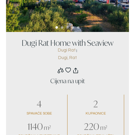
Dugi Rat Home with Seaview
Dugi Rat
|
Dugi, Rat
Cijena na upit
4
2
SPAVAĆE SOBE
KUPAONICE
1140
220
m²
m²