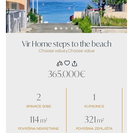
Vir Home steps to the beach
Choose value
Choose value
|
365.000€
2
1
SPAVAĆE SOBE
KUPAONICE
114
321
m²
m²
POVRŠINA NEKRETNINE
POVRŠINA ZEMLJIŠTA