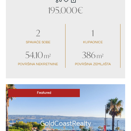
195.000€
2
1
SPAVAĆE SOBE
KUPAONICE
54.10
386
m²
m²
POVRŠINA NEKRETNINE
POVRŠINA ZEMLJIŠTA
Featured