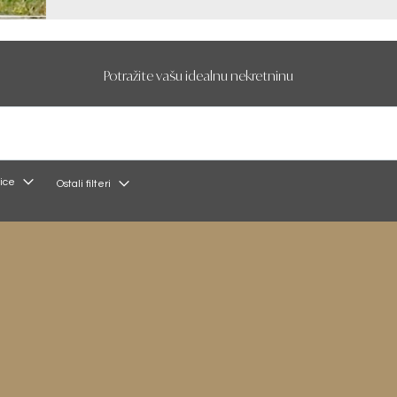
Potražite vašu idealnu nekretninu
ice
Ostali filteri