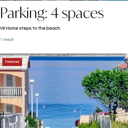
Parking:
4 spaces
Vir Home steps to the beach
1 result
Featured