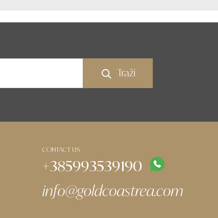
Traži
CONTACT US
+385993539190
info@goldcoastrea.com