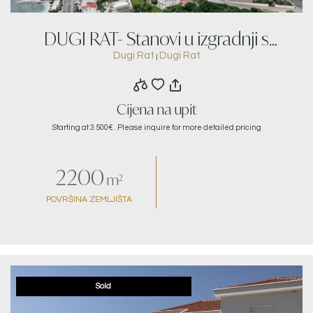
DUGI RAT- Stanovi u izgradnji s
Dugi Rat
Dugi Rat
|
pogledom na more
Cijena na upit
Starting at 3.500€ . Please inquire for more detailed pricing
2200
m²
POVRŠINA ZEMLJIŠTA
Sold