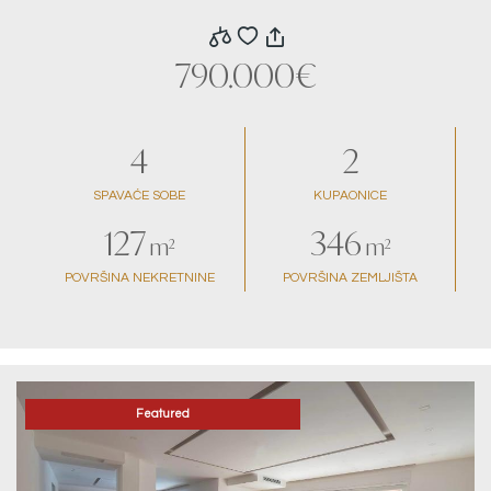
pogledom na more
790.000€
4
2
SPAVAĆE SOBE
KUPAONICE
127
346
m²
m²
POVRŠINA NEKRETNINE
POVRŠINA ZEMLJIŠTA
Featured