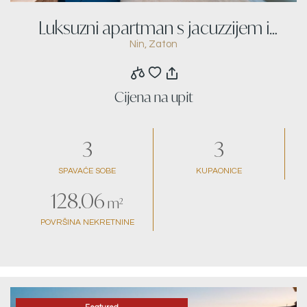
Luksuzni apartman s jacuzzijem i
Nin, Zaton
pogledom na more
Cijena na upit
3
3
SPAVAĆE SOBE
KUPAONICE
128.06
m²
POVRŠINA NEKRETNINE