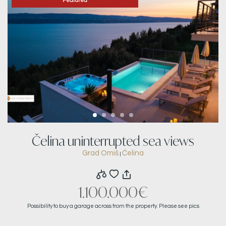
Featured
Čelina uninterrupted sea views
Grad Omiš
Ćelina
|
1.100.000€
Possibility to buy a garage across from the property. Please see pics