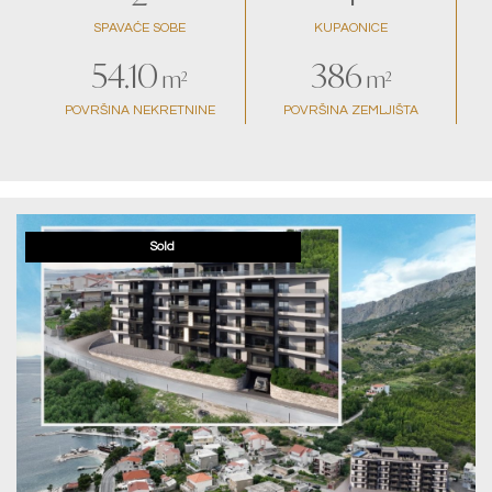
SPAVAĆE SOBE
KUPAONICE
54.10
386
m²
m²
POVRŠINA NEKRETNINE
POVRŠINA ZEMLJIŠTA
Sold