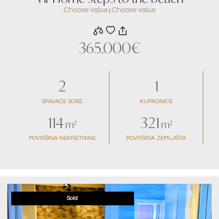
Choose value
Choose value
|
365.000€
2
1
SPAVAĆE SOBE
KUPAONICE
114
321
m²
m²
POVRŠINA NEKRETNINE
POVRŠINA ZEMLJIŠTA
Sold