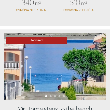
340
510
m²
m²
POVRŠINA NEKRETNINE
POVRŠINA ZEMLJIŠTA
Featured
Vir Home steps to the beach