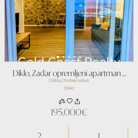
Diklo, Zadar opremljeni apartman s
Diklo
Choose value
|
pogledom na more
Diklo
195.000€
2
1