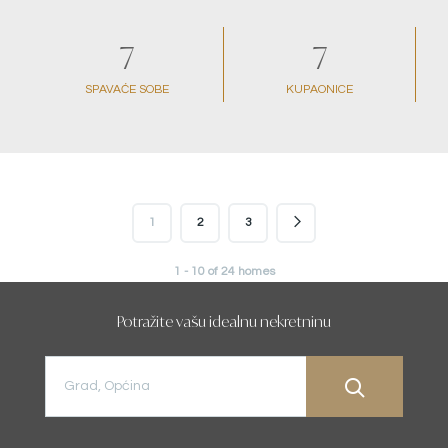
7
7
SPAVAĆE SOBE
KUPAONICE
1
2
3
1 - 10 of 24 homes
Potražite vašu idealnu nekretninu