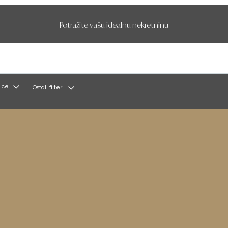
Potražite vašu idealnu nekretninu
ice
Ostali filteri