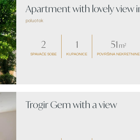
Apartment with lovely view i
poluotok
2
1
51
m²
SPAVAĆE SOBE
KUPAONICE
POVRŠINA NEKRETNINE
Trogir Gem with a view