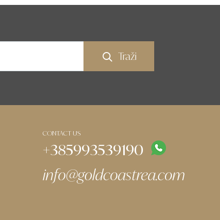
Traži
CONTACT US
+385993539190
info@goldcoastrea.com