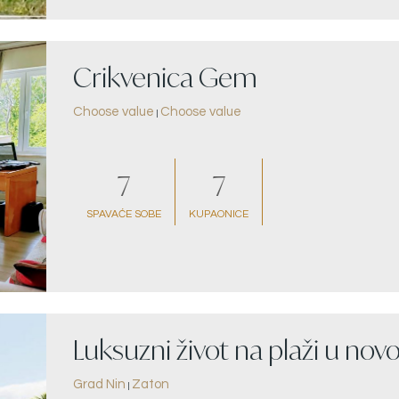
Crikvenica Gem
Choose value
Choose value
|
7
7
SPAVAĆE SOBE
KUPAONICE
Luksuzni život na plaži u novo
Grad Nin
Zaton
|