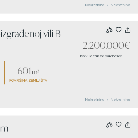
Nekretnina
Nekretnine
izgrađenoj vili B
2.200.000€
This Villa can be purchased with an entire project. If interested in investment opportunity, please call for more details.
601
m²
POVRŠINA ZEMLJIŠTA
Nekretnina
Nekretnine
zom