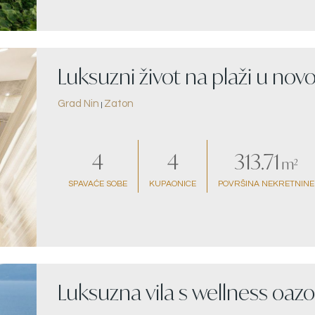
Luksuzni život na plaži u novo
Grad Nin
Zaton
|
4
4
313.71
m²
SPAVAĆE SOBE
KUPAONICE
POVRŠINA NEKRETNINE
Luksuzna vila s wellness oa