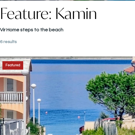
Feature:
Kamin
Vir Home steps to the beach
6 results
Featured