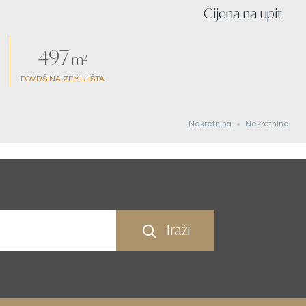
Cijena na upit
497
m²
POVRŠINA ZEMLJIŠTA
Nekretnina
Nekretnine
Traži