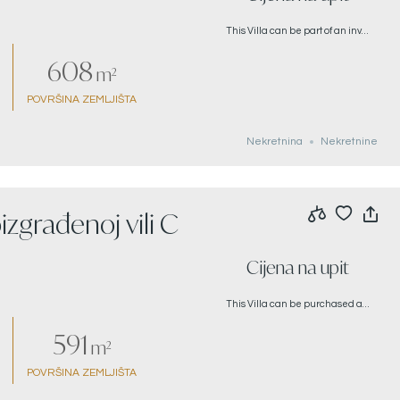
This Villa can be part of an investment project purchase. Please call of further details.
608
m²
POVRŠINA ZEMLJIŠTA
Nekretnina
Nekretnine
izgrađenoj vili C
Cijena na upit
This Villa can be purchased as part of an investment project, please call for more details
591
m²
POVRŠINA ZEMLJIŠTA