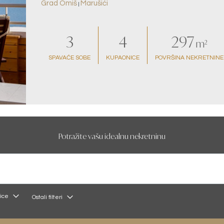
Grad Omiš
Marušići
|
3
4
297
m²
SPAVAĆE SOBE
KUPAONICE
POVRŠINA NEKRETNINE
Potražite vašu idealnu nekretninu
ice
Ostali filteri