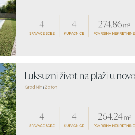
4
4
274.86
m²
SPAVAĆE SOBE
KUPAONICE
POVRŠINA NEKRETNINE
Luksuzni život na plaži u novo
Grad Nin
Zaton
|
4
4
264.24
m²
SPAVAĆE SOBE
KUPAONICE
POVRŠINA NEKRETNINE