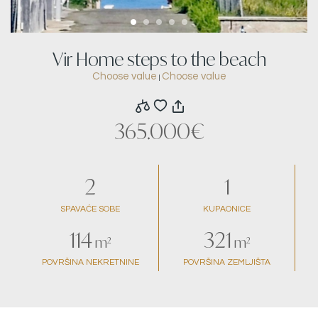
Vir Home steps to the beach
Choose value
Choose value
|
365.000€
2
1
SPAVAĆE SOBE
KUPAONICE
114
321
m²
m²
POVRŠINA NEKRETNINE
POVRŠINA ZEMLJIŠTA